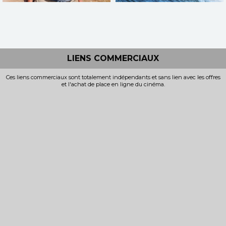
L'AVENTURE RÊVÉE
VAIANA, LA LÉGENDE DU BOUT
DU MONDE
Horaires et Infos
Horaires et Infos
Bande-annonce
Bande-annonce
LIENS COMMERCIAUX
Réservation
Réservation
Ces liens commerciaux sont totalement indépendants et sans lien avec les offres
et l'achat de place en ligne du cinéma.
TOUT PUBLIC
TOUT PUBLIC
VF
VF