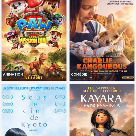
ANIMATION
COMÉDIE
LA PAT' PATROUILLE : LE FILM
CHARLIE ET LES KANGOUROUS
MISSION DINO
Horaires et Infos
Horaires et Infos
Bande-annonce
Bande-annonce
Réservation
Réservation
TOUT PUBLIC