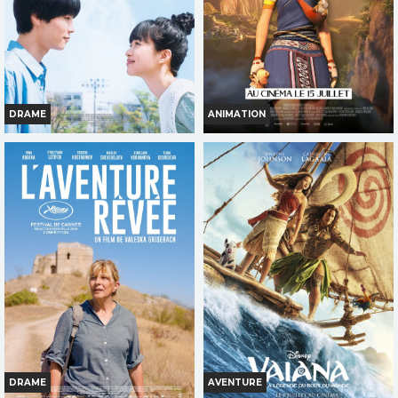
TOUT PUBLIC
VF
VF
DRAME
ANIMATION
SOUS LE CIEL DE KYOTO
KAYARA, PRINCESSE INCA
Horaires et Infos
Horaires et Infos
Bande-annonce
Bande-annonce
Réservation
Réservation
TOUT PUBLIC
TOUT PUBLIC
VF
VF
DRAME
AVENTURE