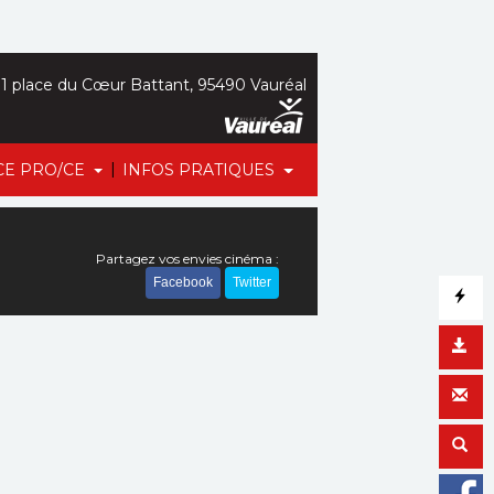
1 place du Cœur Battant, 95490 Vauréal
|
CE PRO/CE
INFOS PRATIQUES
Partagez vos envies cinéma :
Facebook
Twitter