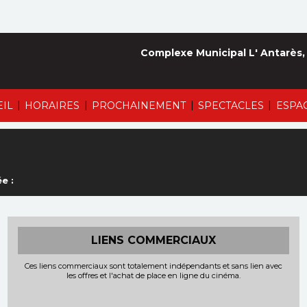
Complexe Municipal L' Antarès,
|
|
|
|
EIL
HORAIRES
PROCHAINEMENT
SPECTACLES
ESPA
e :
LIENS COMMERCIAUX
Ces liens commerciaux sont totalement indépendants et sans lien avec
les offres et l'achat de place en ligne du cinéma.