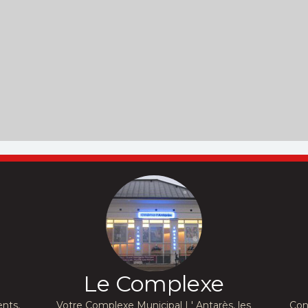
Le Complexe
nts,
Votre Complexe Municipal L' Antarès, les
Con