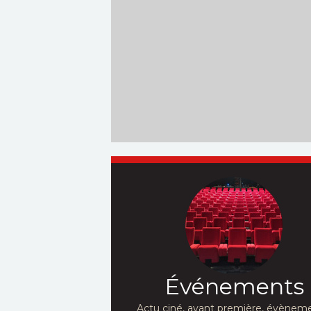
Événements
Actu ciné, avant première, évèneme