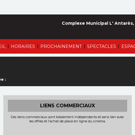
Complexe Municipal L' Antarès,
|
|
|
|
EIL
HORAIRES
PROCHAINEMENT
SPECTACLES
ESPA
e :
LIENS COMMERCIAUX
Ces liens commerciaux sont totalement indépendants et sans lien avec
les offres et l'achat de place en ligne du cinéma.