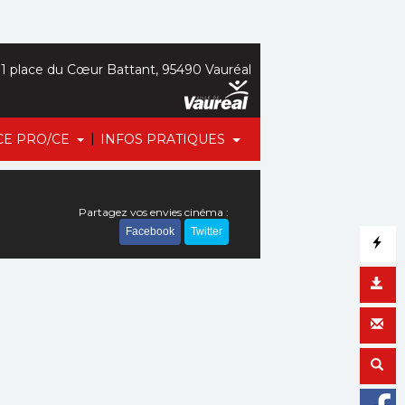
1 place du Cœur Battant, 95490 Vauréal
|
CE PRO/CE
INFOS PRATIQUES
Partagez vos envies cinéma :
Facebook
Twitter