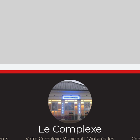
Le Complexe
nts,
Votre Complexe Municipal L' Antarès, les
Con