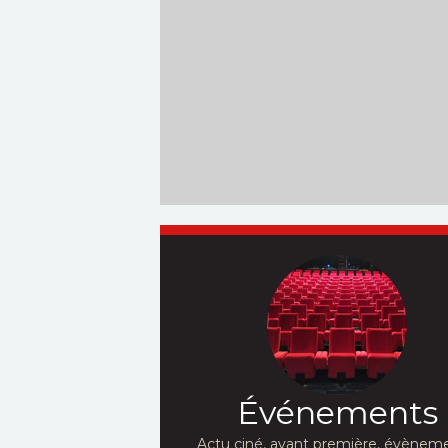
Événements
Actu ciné, avant première, évèneme